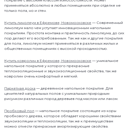
покрытие с высоким классом износостойкости. Может
применяться абсолютно в любых помещениях при отделке не
только пола, но и стен.
Купить линолеум в Ефремове, Новомосковске
— Современный
линолеум мало чем уступает инновационным напольным
покрытиям. Простота монтажа и практичность линолеума, до сих
пор делают его востребованным. Так же как и другие покрытия
для пола, линолеум может применяться в различных жилых и
общественных помещениях с высокой проходимостью.
Купить ковролин в Ефремове, Новомосковске
— уникальное
напольное покрытие у которого прекрасные
теплоизоляционные и звукоизоляционные свойства, так же
ковролин очень комфортный и мягкий.
Паркетная доска
— деревянное напольное покрытие. Для
ценителей натуральных полов с уникальным природным
рисунком различных пород деревьев под маслом или лаком.
Пробковый пол
— напольное покрытие состоящее из коры
пробкового дерева, которое обладает хорошими свойствами
звукоизоляции и теплоизоляции, так же к преимуществам
можно отнести прекрасные амортизирующие свойства.