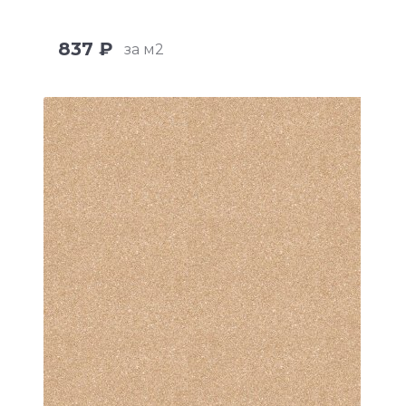
837 ₽
за м2