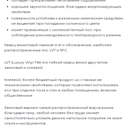
обладает прекрасными тактильными ощущениями
хорошее звукопоглощение, благодаря амортизирующим
свойствам
поверхность устойчива к различным химическим средствам,
не выцветает при попадании солнечного цвета
может применяться с системой теплый пол, при
соблюдении рекомендованного температурного режима
Кварц-виниловый ламинат и его обозначения, наиболее
распространенные это: LVT и SPC.
LVT (Luxury Vinyl Tile) это гибкий кварц-винил двух типов:
замковый и клеевой.
Клеевой, более бюджетный продукт, но с такими же
техническими свойствами, которые позволяют использовать
его при отделке пола и стен в любых помещениях, включая
общественные.
Замковый вариант самый распространенный вид на рынке,
благодаря чему, любой человек без труда сможет
самостоятельно уложить данное напольное покрытие не имея
опыта и инструментов.