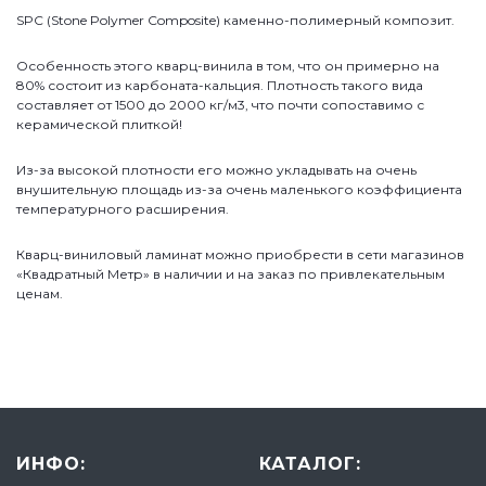
SPC (Stone Polymer Composite) каменно-полимерный композит.
Особенность этого кварц-винила в том, что он примерно на
80% состоит из карбоната-кальция. Плотность такого вида
составляет от 1500 до 2000 кг/м3, что почти сопоставимо с
керамической плиткой!
Из-за высокой плотности его можно укладывать на очень
внушительную площадь из-за очень маленького коэффициента
температурного расширения.
Кварц-виниловый ламинат можно приобрести в сети магазинов
«Квадратный Метр» в наличии и на заказ по привлекательным
ценам.
ИНФО:
КАТАЛОГ: