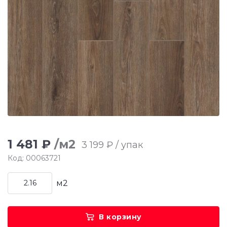
1 481 ₽
/м2
3 199 ₽ / упак
Код: 00063721
м2
В корзину