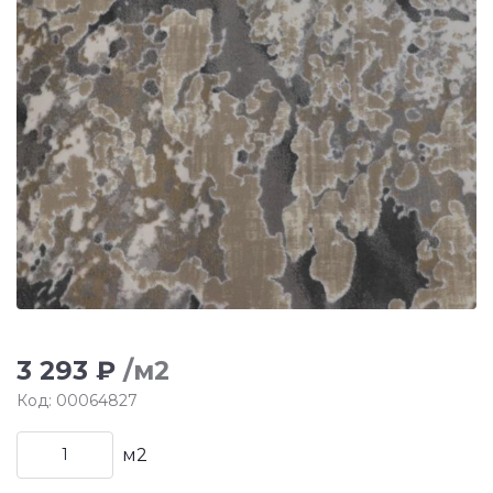
3 293 ₽
/м2
Код: 00064827
м2