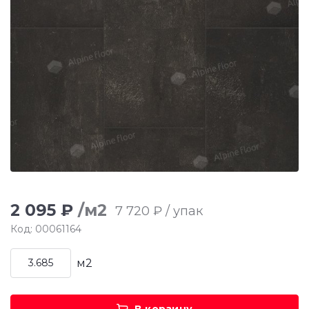
2 095 ₽
/м2
7 720 ₽ / упак
Код: 00061164
м2