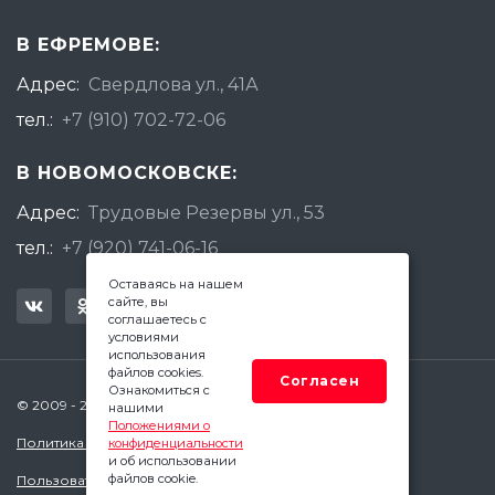
В ЕФРЕМОВЕ:
Адрес:
Свердлова ул., 41А
тел.:
+7 (910) 702-72-06
В НОВОМОСКОВСКЕ:
Адрес:
Трудовые Резервы ул., 53
тел.:
+7 (920) 741-06-16
Оставаясь на нашем
сайте, вы
соглашаетесь с
условиями
использования
файлов cookies.
Согласен
Ознакомиться с
© 2009 - 2026 Квадратный Метр - Ефремов
нашими
Положениями о
Политика конфиденциальности
конфиденциальности
и об использовании
файлов cookie.
Пользовательское соглашение