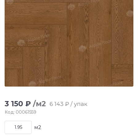
3 150 ₽
/м2
6 143 ₽ / упак
Код: 00061559
м2