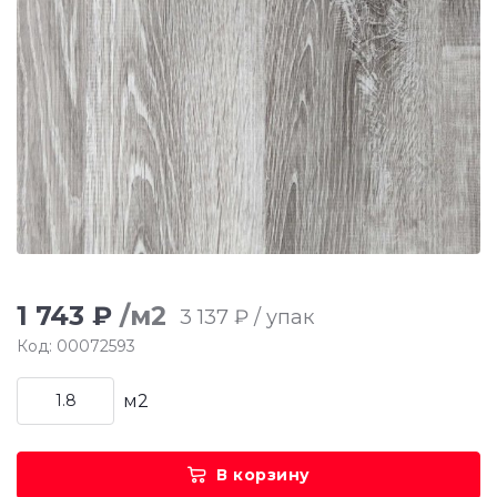
1 743 ₽
/м2
3 137 ₽ / упак
Код: 00072593
м2
В корзину