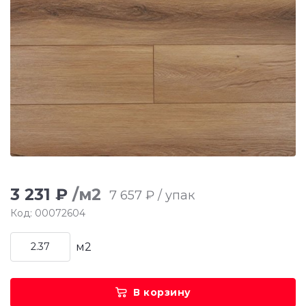
3 231 ₽
/м2
7 657 ₽ / упак
Код: 00072604
м2
В корзину