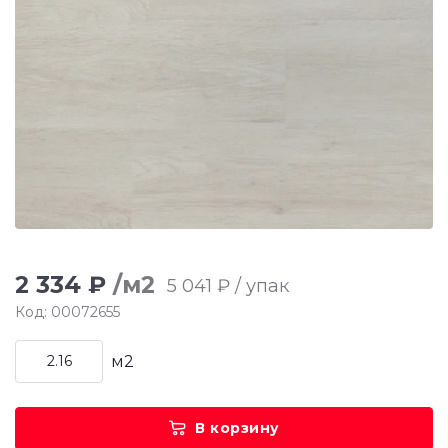
2 334 ₽
/м2
5 041 ₽ / упак
Код: 00072655
м2
В корзину