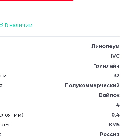
В наличии
Линолеум
IVC
Гринлайн
ти:
32
я:
Полукоммерческий
Войлок
4
лоя (мм):
0.4
аты:
КМ5
:
Россия