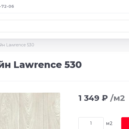
2-72-06
йн Lawrence 530
йн Lawrence 530
1 349 ₽
/м2
м2